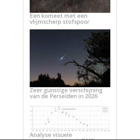
Een komeet met een
vlijmscherp stofspoor
Zeer gunstige verschijning
van de Perseïden in 2026
Analyse visuele