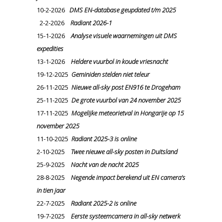
10-2-2026
DMS EN-database geupdated t/m 2025
2-2-2026
Radiant 2026-1
15-1-2026
Analyse visuele waarnemingen uit DMS
expedities
13-1-2026
Heldere vuurbol in koude vriesnacht
19-12-2025
Geminiden stelden niet teleur
26-11-2025
Nieuwe all-sky post EN916 te Drogeham
25-11-2025
De grote vuurbol van 24 november 2025
17-11-2025
Mogelijke meteorietval in Hongarije op 15
november 2025
11-10-2025
Radiant 2025-3 is online
2-10-2025
Twee nieuwe all-sky posten in Duitsland
25-9-2025
Nacht van de nacht 2025
28-8-2025
Negende impact berekend uit EN camera’s
in tien jaar
22-7-2025
Radiant 2025-2 is online
19-7-2025
Eerste systeemcamera in all-sky netwerk