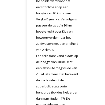
De bolide werd voor het
eerst zichtbaar op een
hoogte van 98 km boven
Velyka Dymerka. Vervolgens
passeerde op zo’n 80 km
hoogte recht over Kiev en
bewoog verder naar het
zuidwesten met een snelheid
van 29 km/s.
Een felle flare vond plaats op
de hoogte van 38 km, met
een absolute magnitude van
-18 of iets meer. Dat betekent
dat de bolide tot de
superbolidecategorie
behoorde (bolides helderder
dan magnitude – 17). De
meteoroïde met een