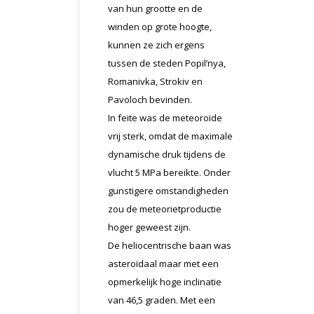
van hun grootte en de
winden op grote hoogte,
kunnen ze zich ergens
tussen de steden Popil’nya,
Romanivka, Strokiv en
Pavoloch bevinden.
In feite was de meteoroïde
vrij sterk, omdat de maximale
dynamische druk tijdens de
vlucht 5 MPa bereikte. Onder
gunstigere omstandigheden
zou de meteorietproductie
hoger geweest zijn.
De heliocentrische baan was
asteroïdaal maar met een
opmerkelijk hoge inclinatie
van 46,5 graden. Met een