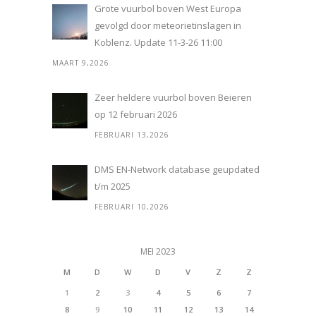
Grote vuurbol boven West Europa
gevolgd door meteorietinslagen in
Koblenz. Update 11-3-26 11:00
MAART 9,2026
Zeer heldere vuurbol boven Beieren
op 12 februari 2026
FEBRUARI 13,2026
DMS EN-Network database geupdated
t/m 2025
FEBRUARI 10,2026
MEI 2023
M
D
W
D
V
Z
Z
1
2
3
4
5
6
7
8
9
10
11
12
13
14