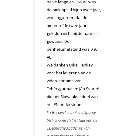
halve lange as 1,59 AE was
de omlooptijd bijna twee jaar,
wat suggereert dat de
meteoroïde twee jaar
geleden dicht bij de aarde is
geweest. De
periheliumafstand was 0,95
AE.
We danken Mike Hankey
voor het leveren van de
video-opname van
Fehérgyarmat en Ján Svoreň
die het Slowaakse deel van
het EN ondersteunt.
Jiří Borovička en Pavel Spurný
(Astronomisch Instituut van de
Tsjechische Academie van
Wetenschappen, Ondřejov