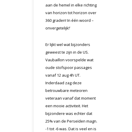
aan de hemel in elke richting
van horizon tot horizon over
360 graden! In één woord –
onvergetelijk!’
Er lijkt wel wat bijzonders
geweest te zijn in de US.
Vaubaillon voorspelde wat
oude stofspoor passages
vanaf 12 aug 4h UT.
Inderdaad zag deze
betrouwbare meteoren
veteraan vanaf dat moment
een mooie activiteit. Het
bijzondere was echter dat
25% van de Perseïden magn.
-1 tot -6 was. Dat is veel en is