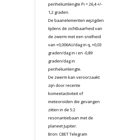
periheliumlengte Pi = 26,4 +/-
1,2 graden.
De baanelementen wijzigden
tijdens de zichtbaarheid van
de zwerm met een snelheid
van +0,006AU/dag in q, +0,03
graden/dag in i en -0,89
graden/dag in
periheliumlengte.
De zwerm kan veroorzaakt
zijn door recente
komeetactiviteit of
meteoroïden die gevangen
zitten in de 5:2
resonantiebaan met de
planeet Jupiter.
Bron: CBET Telegram