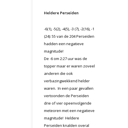
Heldere Perseïden
-6(1), -5(2), -4(5), -3 (7), -2(16), -1
(24): 55 van de 204 Perseïden
hadden een negatieve
magnitude!
De -6 om 2:27 uur was de
topper maar er waren zoveel
anderen die ook
verbazingwekkend helder
waren. In een paar gevallen
vertoonden de Perseïden
drie of vier opeenvolgende
meteoren met een negatieve
magnitude! Heldere
Perseïden knalden overal