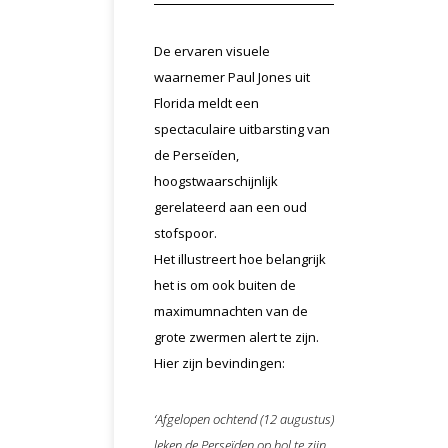
De ervaren visuele
waarnemer Paul Jones uit
Florida meldt een
spectaculaire uitbarsting van
de Perseïden,
hoogstwaarschijnlijk
gerelateerd aan een oud
stofspoor.
Het illustreert hoe belangrijk
het is om ook buiten de
maximumnachten van de
grote zwermen alert te zijn.
Hier zijn bevindingen:
‘Afgelopen ochtend (12 augustus)
leken de Perseïden op hol te zijn