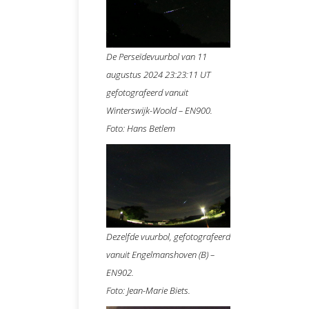
De Perseïdevuurbol van 11
augustus 2024 23:23:11 UT
gefotografeerd vanuit
Winterswijk-Woold – EN900.
Foto: Hans Betlem
Dezelfde vuurbol, gefotografeerd
vanuit Engelmanshoven (B) –
EN902.
Foto: Jean-Marie Biets.