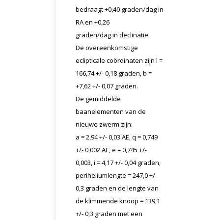
bedraagt +0,40 graden/dag in
RA en +0,26
graden/dag in declinatie.
De overeenkomstige
eclipticale coördinaten zijn l =
166,74 +/- 0,18 graden, b =
+7,62 +/- 0,07 graden.
De gemiddelde
baanelementen van de
nieuwe zwerm zijn:
a = 2,94 +/- 0,03 AE, q = 0,749
+/- 0,002 AE, e = 0,745 +/-
0,003, i = 4,17 +/- 0,04 graden,
periheliumlengte = 247,0 +/-
0,3 graden en de lengte van
de klimmende knoop = 139,1
+/- 0,3 graden met een