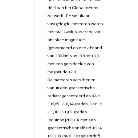
deel aan het Global Meteor
Network. De simultaan
vastgelegde meteoren waren
meestal zwak, variërend van
absolute magnitude
(genormeerd op een afstand
van 100 km) van -0,8 tot +3,9
met een gemiddelde van
magnitude +2,0.
De meteoren verschenen
vanuit een geocentrische
radiant gecentreerd op RA =
306,65 +/- 0,14 graden, Decl. =
-11,38 +/- 0,09 graden
(equinox J2000.0), met een
geocentrische snelheid 18,34
+/- 0,08 km/s. De radiantdrift