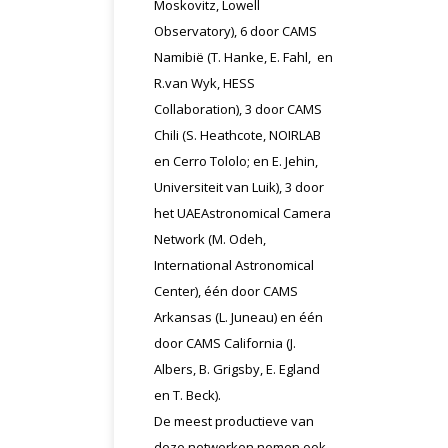
Moskovitz, Lowell
Observatory), 6 door CAMS
Namibië (T. Hanke, E. Fahl, en
R.van Wyk, HESS
Collaboration), 3 door CAMS
Chili (S. Heathcote, NOIRLAB
en Cerro Tololo; en E. Jehin,
Universiteit van Luik), 3 door
het UAEAstronomical Camera
Network (M. Odeh,
International Astronomical
Center), één door CAMS
Arkansas (L. Juneau) en één
door CAMS California (J.
Albers, B. Grigsby, E. Egland
en T. Beck).
De meest productieve van
deze netwerken nemen ook