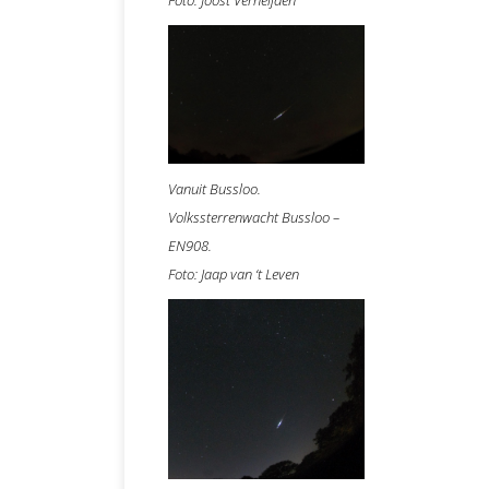
Vanuit Bussloo.
Volkssterrenwacht Bussloo –
EN908.
Foto: Jaap van ‘t Leven