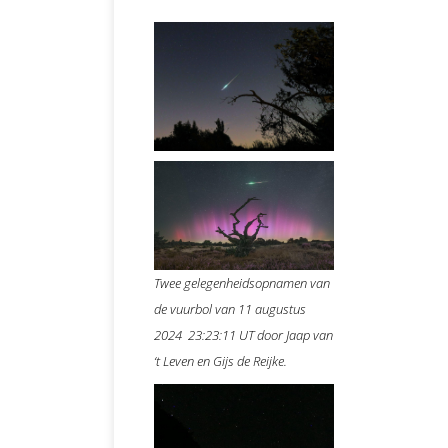
Twee gelegenheidsopnamen van
de vuurbol van 11 augustus
2024 23:23:11 UT door Jaap van
‘t Leven en Gijs de Reijke.