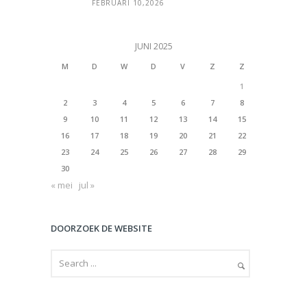
FEBRUARI 10,2026
JUNI 2025
M
D
W
D
V
Z
Z
1
2
3
4
5
6
7
8
9
10
11
12
13
14
15
16
17
18
19
20
21
22
23
24
25
26
27
28
29
30
« mei
jul »
DOORZOEK DE WEBSITE