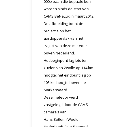
000e baan die bepaald kon
worden sinds de start van
CAMS BeNeLux in maart 2012.
De afbeelding toont de
projectie op het
aardoppervlak van het
traject van deze meteoor
boven Nederland.
Het beginpunt lag iets ten
zuiden van Zwolle op 114 km
hoogte; het eindpunt lag op
103 km hoogte boven de
Markerwaard.
Deze meteoor werd
vastgelegd door de CAMS
camera’s van:
Hans Betlem (Woold,
Nederland), Felix Bettonvil