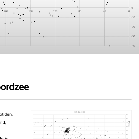
oordzee
ötiden,
md,
lorie