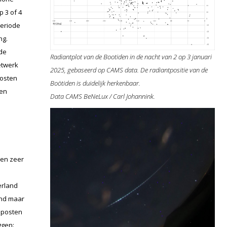
 3 of 4
periode
ng.
 de
Radiantplot van de Bootiden in de nacht van 2 op 3 januari
etwerk
2025, gebaseerd op CAMS data. De radiantpositie van de
posten
Boötiden is duidelijk herkenbaar.
den
Data CAMS BeNeLux / Carl Johannink.
een zeer
erland
end maar
 posten
ggen: