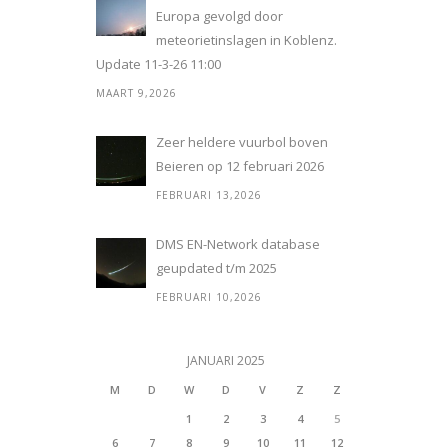
Europa gevolgd door
meteorietinslagen in Koblenz.
Update 11-3-26 11:00
MAART 9,2026
Zeer heldere vuurbol boven
Beieren op 12 februari 2026
FEBRUARI 13,2026
DMS EN-Network database
geupdated t/m 2025
FEBRUARI 10,2026
JANUARI 2025
M
D
W
D
V
Z
Z
1
2
3
4
5
6
7
8
9
10
11
12