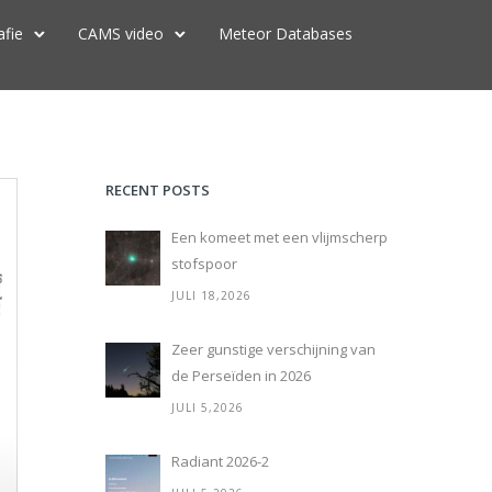
afie
CAMS video
Meteor Databases
RECENT POSTS
Een komeet met een vlijmscherp
stofspoor
JULI 18,2026
Zeer gunstige verschijning van
de Perseïden in 2026
JULI 5,2026
Radiant 2026-2