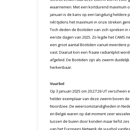
waarnemen. Met een kortdurend maximum op
januari is de kans op een langdurig heldere 
nét tijdens het maximum in onze streken geri
Toch deden de Boötiden van zich spreken in
eerste dagen van 2025. Zo legde het CAMS n
een groot aantal Boötiden vanuit meerdere 
vast. Daaruit kon een fraaie radiantplot wor
afgeleid. De Boötiden zijn als zwerm duidelijk
herkenbaar.
Vuurbol
Op 3 januari 2025 om 20:27:26 UT verscheen 
helder exemplaar van deze zwerm boven de
Noordzee. De weersomstandigheden in Ned
en België waren op dat moment zeer wissel
tussen de buien door konden maar liefst zes
van het Europees Netwerk de vuurbol vastle