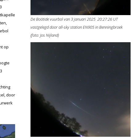
3
tkapelle
De Boötide vuurbol van 3 januari 2025 20:27:26 UT
ten,
vastgelegd door all-sky station EN905 in Benningbroek
urbol
(foto: Jos Nijland)
nt op
oogte
 3
chting
el, door
uurwerk