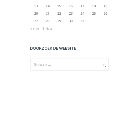
13
14
15
16
17
18
19
20
21
22
23
24
25
26
27
28
29
30
31
« dec
feb »
DOORZOEK DE WEBSITE