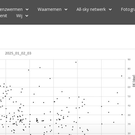
renzwermen
Waarnemen
All-sky netwerk
Fotogr
enit
Wij