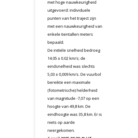
met hoge nauwkeurigheid
uitgevoerd: individuele
punten van het traject zijn
met een nauwkeurigheid van
enkele tientallen meters
bepaald.
De initiële snelheid bedroeg
14.05 ± 0.02 km/s; de
eindsnelheid was slechts
5,03 ± 0,009 km/s. De vuurbol
bereikte een maximale
(fotometrische) helderheid
van magnitude -7,07 op een
hoogte van 49,8 km. De
eindhoogte was 35,8 km. Er is
niets op aarde
neergekomen.