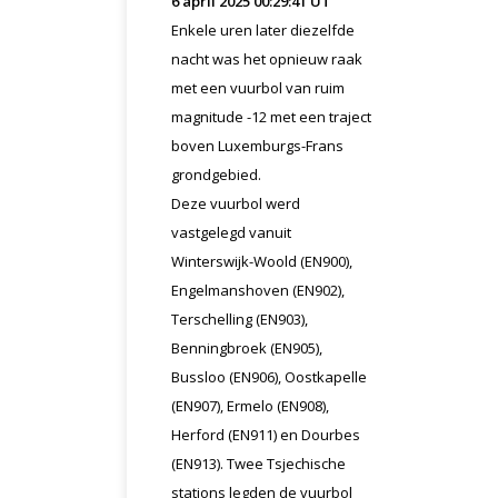
6 april 2025 00:29:41 UT
Enkele uren later diezelfde
nacht was het opnieuw raak
met een vuurbol van ruim
magnitude -12 met een traject
boven Luxemburgs-Frans
grondgebied.
Deze vuurbol werd
vastgelegd vanuit
Winterswijk-Woold (EN900),
Engelmanshoven (EN902),
Terschelling (EN903),
Benningbroek (EN905),
Bussloo (EN906), Oostkapelle
(EN907), Ermelo (EN908),
Herford (EN911) en Dourbes
(EN913). Twee Tsjechische
stations legden de vuurbol