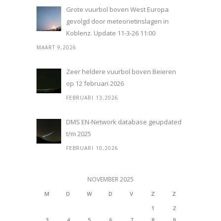
Grote vuurbol boven West Europa
gevolgd door meteorietinslagen in
Koblenz. Update 11-3-26 11:00
MAART 9,2026
Zeer heldere vuurbol boven Beieren
op 12 februari 2026
FEBRUARI 13,2026
DMS EN-Network database geupdated
t/m 2025
FEBRUARI 10,2026
NOVEMBER 2025
M
D
W
D
V
Z
Z
1
2
3
4
5
6
7
8
9