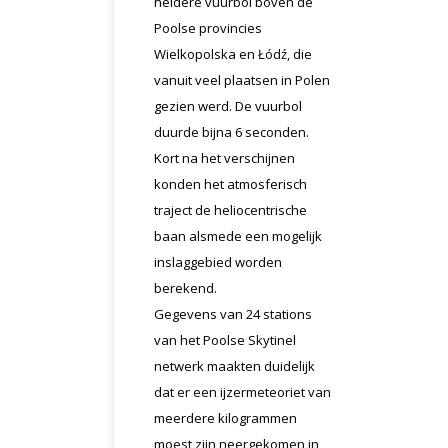
heldere vuurbol boven de
Poolse provincies
Wielkopolska en Łódź, die
vanuit veel plaatsen in Polen
gezien werd. De vuurbol
duurde bijna 6 seconden.
Kort na het verschijnen
konden het atmosferisch
traject de heliocentrische
baan alsmede een mogelijk
inslaggebied worden
berekend.
Gegevens van 24 stations
van het Poolse Skytinel
netwerk maakten duidelijk
dat er een ijzermeteoriet van
meerdere kilogrammen
moest zijn neergekomen in