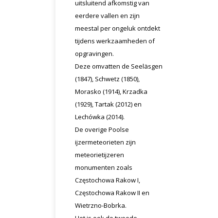
uitsluitend afkomstig van
eerdere vallen en zijn
meestal per ongeluk ontdekt
tijdens werkzaamheden of
opgravingen.
Deze omvatten de Seeläsgen
(1847), Schwetz (1850),
Morasko (1914), Krzadka
(1929), Tartak (2012) en
Lechówka (2014).
De overige Poolse
ijzermeteorieten zijn
meteorietijzeren
monumenten zoals
Częstochowa Rakow I,
Częstochowa Rakow II en
Wietrzno-Bobrka.