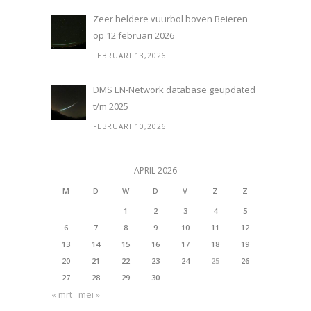
Zeer heldere vuurbol boven Beieren
op 12 februari 2026
FEBRUARI 13,2026
DMS EN-Network database geupdated
t/m 2025
FEBRUARI 10,2026
APRIL 2026
M
D
W
D
V
Z
Z
1
2
3
4
5
6
7
8
9
10
11
12
13
14
15
16
17
18
19
20
21
22
23
24
25
26
27
28
29
30
« mrt
mei »