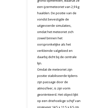
grond opmerkten, waaruit ze
een ijzermeteoriet van 2,9 kg
haalden. De positie van de
vondst bevestigde de
uitgevoerde simulaties,
omdat het meteoriet zich
zowel binnen het
oorspronkelijke als het
verkleinde valgebied en
daarbij dicht bij de centrale
lijn.
Omdat de meteoriet zijn
positie stabiliseerde tijdens
zijn passage door de
atmosfeer, is zijn vorm
georiënteerd. Het object lijkt
op een driehoekige schijf van
ongeveer 14,5 x 11,5 x 6,5 cm.