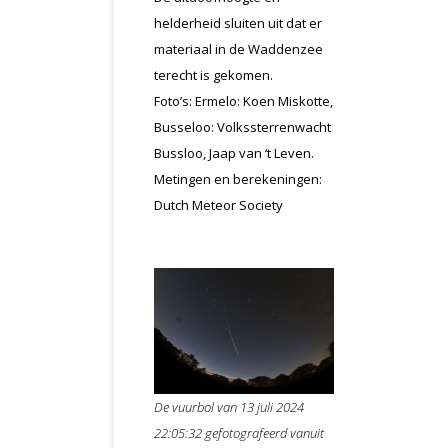
helderheid sluiten uit dat er
materiaal in de Waddenzee
terecht is gekomen.
Foto’s: Ermelo: Koen Miskotte,
Busseloo: Volkssterrenwacht
Bussloo, Jaap van ‘t Leven.
Metingen en berekeningen:
Dutch Meteor Society
De vuurbol van 13 juli 2024
22:05:32 gefotografeerd vanuit