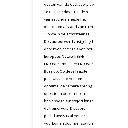
oosten van de Cocksdorp op
Texel uit te doven. In deze
vier seconden legde het
object een afstand van ruim
115 km in de atmosfeer af.
De vuurbol werd vastgelegd
door twee camera’s van het
Europees Netwerk (EN):
EN908 te Ermelo en EN906 te
Bussloo. Op deze laatste
post wisselde net een
opname: de camera sprong
open toen de vuurbol al
halverwege zijn traject langs
de hemel was. Dit soort
pechduivels is alleen te
voorkomen door per station