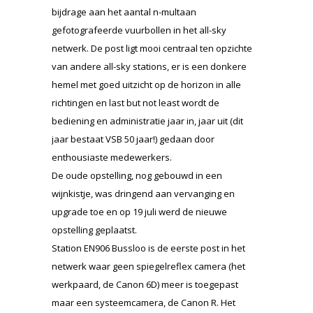
bijdrage aan het aantal n-multaan
gefotografeerde vuurbollen in het all-sky
netwerk. De post ligt mooi centraal ten opzichte
van andere all-sky stations, er is een donkere
hemel met goed uitzicht op de horizon in alle
richtingen en last but not least wordt de
bediening en administratie jaar in, jaar uit (dit
jaar bestaat VSB 50 jaar!) gedaan door
enthousiaste medewerkers.
De oude opstelling, nog gebouwd in een
wijnkistje, was dringend aan vervanging en
upgrade toe en op 19 juli werd de nieuwe
opstelling geplaatst.
Station EN906 Bussloo is de eerste post in het
netwerk waar geen spiegelreflex camera (het
werkpaard, de Canon 6D) meer is toegepast
maar een systeemcamera, de Canon R. Het