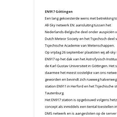
EN917 Göttingen
Een lang gekoesterde wens met betrekking to
All-Sky netwerk EN: aansluiting tussen het
Nederlands-Belgische deel onder auspiciën 
Dutch Meteor Society en het Tsjechisch deel 
Tsjechische Academie van Wetenschappen.
Op vrijdag 26 september plaatsten wij all-sky 
EN917 op het dak van het Astrofysisch Institu
de Karl Gustav Universiteit in Göttingen. Het s
daarmee het meest oostelijke van ons netwe
geworden en bevindt zich ruwweg halverwe
station EN911 in Herford en het Tsjechische st
Tautenburg.
Het EN917 station is opgebouwd volgens hetz
concept als inmiddels een tiental toestellen i
DMS netwerk en is aangesloten op de server