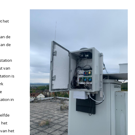
t het
van de
van de
station
ut van
tation is
rk
ge
ation in
elfde
n het
 van het