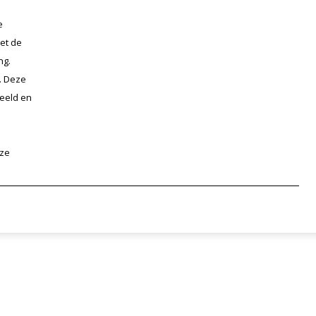
e
et de
ng.
t. Deze
beeld en
ze