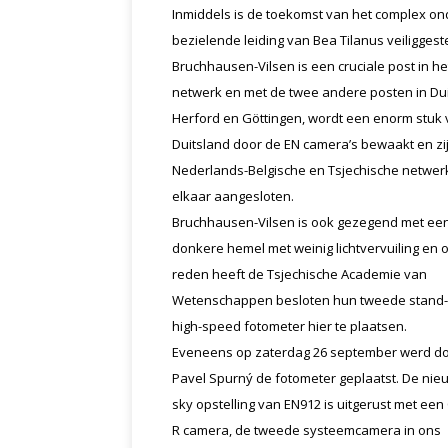
Inmiddels is de toekomst van het complex on
bezielende leiding van Bea Tilanus veiliggest
Bruchhausen-Vilsen is een cruciale post in he
netwerk en met de twee andere posten in Dui
Herford en Göttingen, wordt een enorm stuk
Duitsland door de EN camera’s bewaakt en zi
Nederlands-Belgische en Tsjechische netwer
elkaar aangesloten.
Bruchhausen-Vilsen is ook gezegend met ee
donkere hemel met weinig lichtvervuiling en 
reden heeft de Tsjechische Academie van
Wetenschappen besloten hun tweede stand
high-speed fotometer hier te plaatsen.
Eveneens op zaterdag 26 september werd d
Pavel Spurný de fotometer geplaatst. De nieu
sky opstelling van EN912 is uitgerust met ee
R camera, de tweede systeemcamera in ons