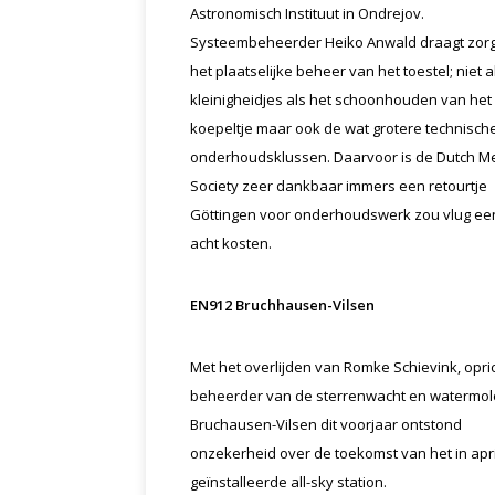
Astronomisch Instituut in Ondrejov.
Systeembeheerder Heiko Anwald draagt zorg
het plaatselijke beheer van het toestel; niet a
kleinigheidjes als het schoonhouden van het
koepeltje maar ook de wat grotere technisch
onderhoudsklussen. Daarvoor is de Dutch M
Society zeer dankbaar immers een retourtje
Göttingen voor onderhoudswerk zou vlug een
acht kosten.
EN912 Bruchhausen-Vilsen
Met het overlijden van Romke Schievink, opri
beheerder van de sterrenwacht en watermol
Bruchausen-Vilsen dit voorjaar ontstond
onzekerheid over de toekomst van het in april 
geïnstalleerde all-sky station.