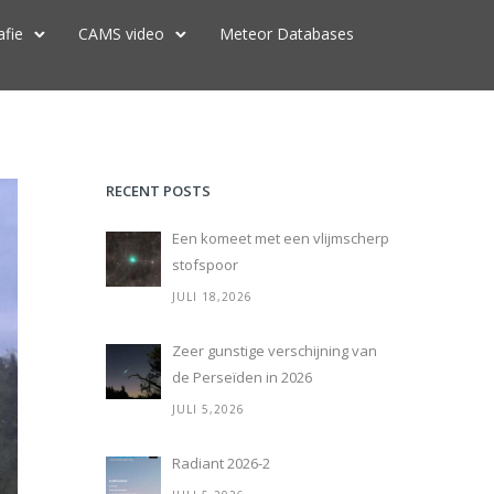
afie
CAMS video
Meteor Databases
RECENT POSTS
Een komeet met een vlijmscherp
stofspoor
JULI 18,2026
Zeer gunstige verschijning van
de Perseïden in 2026
JULI 5,2026
Radiant 2026-2