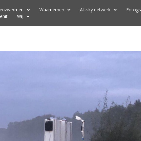
renzwermen
Waarnemen
All-sky netwerk
Fotogr
enit
Wij