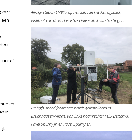
 voor
All-sky station EN917 op het dak van het Astrofysisch
lleen
Instituut van de Karl Gustav Universiteit van Göttingen.
e
eteor
 uur of
chter en
De high-speed fotometer wordt geïnstalleerd in
en in
Bruchhausen-Vilsen. Van links naar rechts: Felix Bettonvil,
Pavel Spurný jr. en Pavel Spurný sr.
jl.