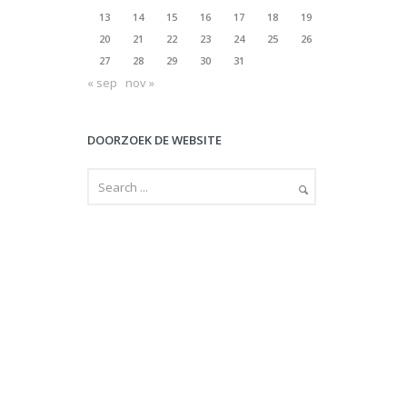
13
14
15
16
17
18
19
20
21
22
23
24
25
26
27
28
29
30
31
« sep
nov »
DOORZOEK DE WEBSITE