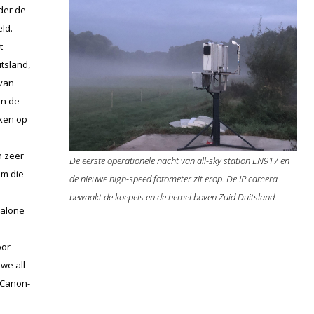
der de
eld.
t
tsland,
 van
jn de
ken op
n zeer
De eerste operationele nacht van all-sky station EN917 en
om die
de nieuwe high-speed fotometer zit erop. De IP camera
bewaakt de koepels en de hemel boven Zuid Duitsland.
-alone
oor
we all-
n Canon-