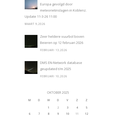
Europa gevolgd door
meteorietinslagen in Koblenz.
Update 11-3-26 11:00
MAART 9,2026
Zeer heldere vuurbol boven
Beieren op 12 februari 2026
FEBRUARI 13,2026
DMS EN-Network database
geupdated t/m 2025
FEBRUARI 10,2026
OKTOBER 2025
M
D
W
D
V
Z
Z
1
2
3
4
5
6
7
8
9
10
11
12