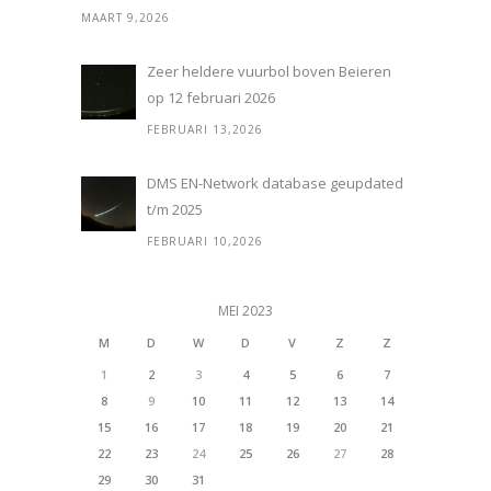
MAART 9,2026
Zeer heldere vuurbol boven Beieren
op 12 februari 2026
FEBRUARI 13,2026
DMS EN-Network database geupdated
t/m 2025
FEBRUARI 10,2026
MEI 2023
M
D
W
D
V
Z
Z
1
2
3
4
5
6
7
8
9
10
11
12
13
14
15
16
17
18
19
20
21
22
23
24
25
26
27
28
29
30
31